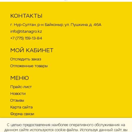
КОНТАКТЫ
г. Нур-Султан, р-н Байконыр, ул. Пушкина, д. 46А
info@titanagro.kz
+7 (775) 159-13-84
МОЙ КАБИНЕТ
Отследить заказ
Отложенные товары
МЕНЮ
Прайс-лист
Новости
Отзывы
Карта сайта
Форма связи
ИНФОРМАЦИЯ
С целью предоставления наиболее оперативного обслуживания на
данном сайте используются cookie-файлы. Используя данный сайт, вы